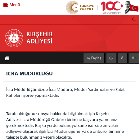
Menü
KIRŞEHİR ADLİYESİ
KIRŞEHİR
ADLİYESİ
Anasayfa
A-
A+
Paylaş
Cumhuriyet Başsavcılığı
CUMHURİYET BAŞSAVCISI
İCRA MÜDÜRLÜĞÜ
CUMHURİYET BAŞSAVCI VEKİLİ
İcra Müdürlüğümüzde İcra Müdürü, Müdür Yardımcıları ve Zabıt
CUMHURİYET SAVCILARI
Katipleri görev yapmaktadır.
SAVCILIK BİRİMLERİ
SAVCILIK BÜROLARI
Tarafı olduğunuz dosya hakkında bilgi almak için Kırşehir
İDARİ İŞLER MÜDÜRLÜĞÜ
Adliyesi İcra Müdürüğü Önbüro birimine başvuru yapmanız
BİLGİ İŞLEM ŞEFLİĞİ
gerekmektedir. Başka yerde bulunuyorsanız ise size en yakın
adliyeye ulaşarak ilgili İcra Müdürlüğüne ya da önbüro birimine
ADLİ SİCİL ŞEFLİĞİ
talepte bulunmanız yeterli olacaktır.