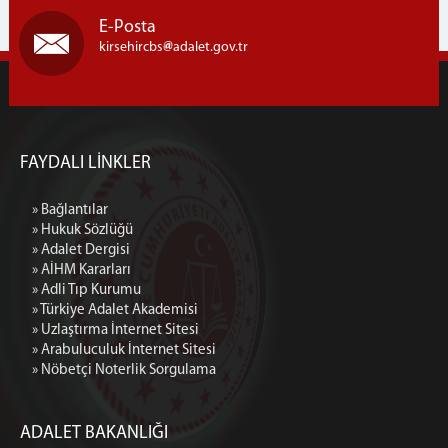
2.ASLİYE HUKUK MAHKEMESİ
E-Posta
3.ASLİYE HUKUK MAHKEMESİ
kirsehircbs
adalet.gov.tr
4.ASLİYE HUKUK MAHKEMESİ
1.AİLE MAHKEMESİ
2. AİLE MAHKEMESİ
1. SULH HUKUK MAHKEMESİ
FAYDALI LİNKLER
SATIŞ MEMURLUĞU
ARABULUCULUK BÜROSU
» Bağlantılar
2.SULH HUKUK MAHKEMESİ
» Hukuk Sözlüğü
» Adalet Dergisi
İCRA CEZA-HUKUK MAHKEMESİ
» AİHM Kararları
1.İNFAZ HÂKİMLİĞİ
» Adli Tıp Kurumu
2.İNFAZ HÂKİMLİĞİ
» Türkiye Adalet Akademisi
» Uzlaştırma İnternet Sitesi
SULH CEZA HAKİMLİĞİ
» Arabuluculuk İnternet Sitesi
Adliyemiz
» Nöbetçi Noterlik Sorgulama
MERKEZ ADLİYE
LOJMAN-MİSAFİRHANE
ADALET BAKANLIĞI